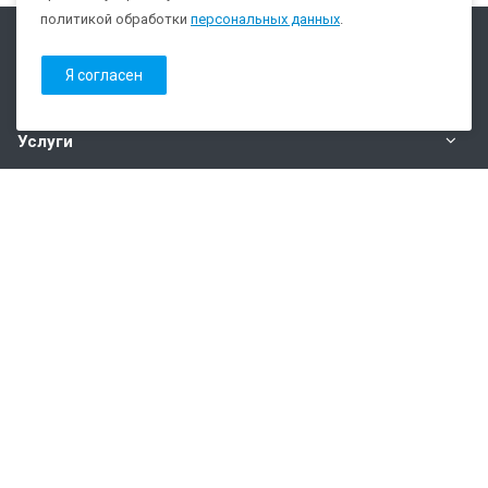
политикой обработки
персональных данных
.
Компания
Я согласен
Каталог
Услуги
Наши контакты
+7 (343) 352-42-12
Пн. – Пт.: с 8:00 до 17:00
Екатеринбург, ул. Карьерная 17, литер Б (Сервисный
центр)
info@vodnik-group.ru
Разработка сайта: