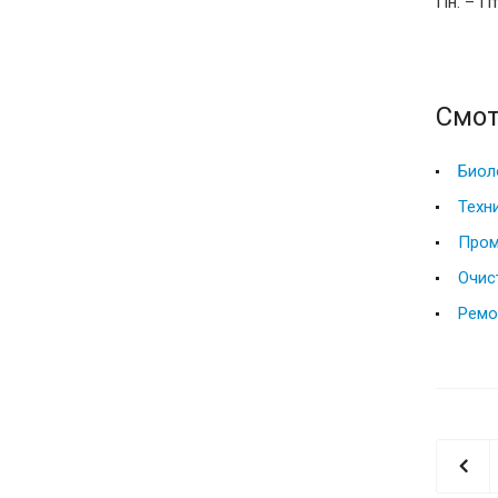
Пн. – Пт
Смот
Биол
Техн
Пром
Очис
Ремо