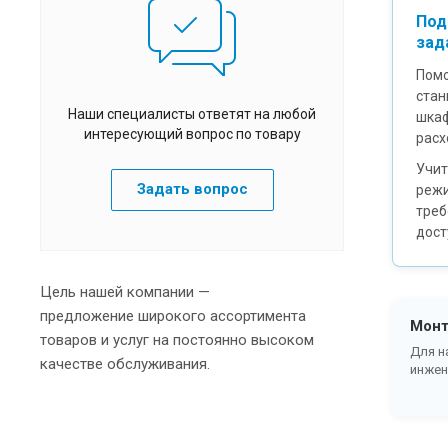
Под
зад
Помо
стан
Наши специалисты ответят на любой
шкаф
интересующий вопрос по товару
расх
Учит
Задать вопрос
режи
треб
дост
Цель нашей компании —
предложение широкого ассортимента
Монт
товаров и услуг на постоянно высоком
Для н
качестве обслуживания.
инжен