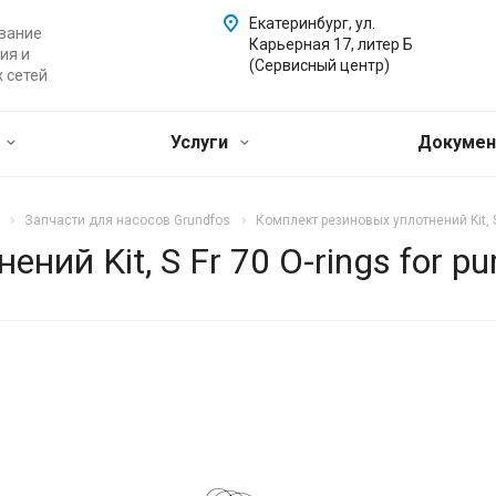
Екатеринбург, ул.
вание
Карьерная 17, литер Б
ия и
(Сервисный центр)
 сетей
Услуги
Докуме
Запчасти для насосов Grundfos
Комплект резиновых уплотнений Kit, S
ний Kit, S Fr 70 O-rings for p