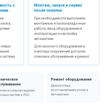
мость с
Монтаж, запуск и сервис
мами
после покупки
ем
При необходимости выполняем
 Lowara,
монтажные и пусконаладочные
ругими
работы, ввод оборудования в
эксплуатацию и настройку
автоматики.
 новых
Для насосного оборудования и
ование
очистных сооружений доступно
в систему.
плановое обслуживание и ремонт.
хническое
Ремонт оборудования
служивание
Диагностика,
восстановление узлов и
новое сопровождение
автоматики
осных систем и ЛОС