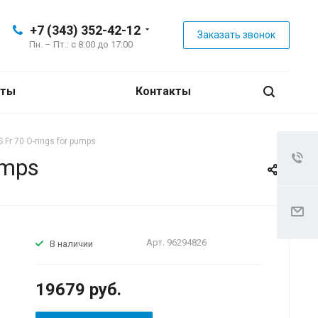
+7 (343) 352-42-12
Заказать звонок
Пн. – Пт.: с 8:00 до 17:00
нты
Контакты
 Fr 70 O-rings for pumps
umps
Арт.
96294826
В наличии
19679
руб.