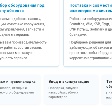
бор оборудования под
Поставка и совмести
ачу объекта
инженерными систе
гаем подобрать насосы,
Работаем с оборудовани
ции, очистные сооружения,
Grundfos, Wilo, KSB, Flygt,
ы управления, запчасти и
CNP, Иртыш, Godmark и д
одные материалы.
брендами.
ываем производительность,
Подбираем решения для
м работы, состав стоков,
действующих объектов и
ования к монтажу и
проектов, чтобы оборуд
упность сервиса.
корректно встраивалось 
аж и пусконаладка
Ввод в эксплуатацию
Те
об
асосов, станций и
Проверка, запуск и
ерного оборудования
настройка рабочих
Пла
параметров
нас