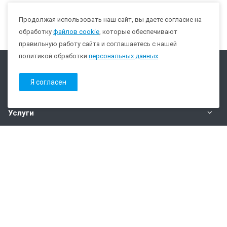
Продолжая использовать наш сайт, вы даете согласие на
обработку
файлов cookie
, которые обеспечивают
правильную работу сайта и соглашаетесь с нашей
политикой обработки
персональных данных
.
Компания
Я согласен
Каталог
Услуги
Наши контакты
+7 (343) 352-42-12
Пн. – Пт.: с 8:00 до 17:00
Екатеринбург, ул. Карьерная 17, литер Б (Сервисный
центр)